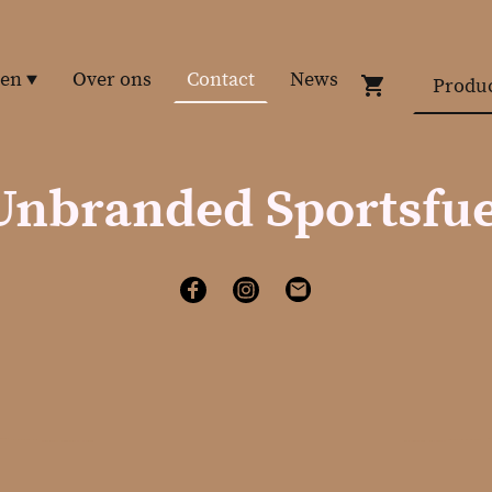
ten
Over ons
Contact
News
Unbranded Sportsfue