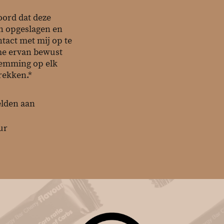
oord dat deze
n opgeslagen en
tact met mij op te
me ervan bewust
temming op elk
rekken.*
elden aan
ur