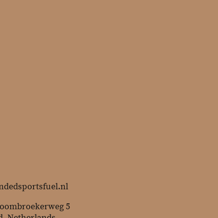
ndedsportsfuel.nl
boombroekerweg 5
d, Netherlands