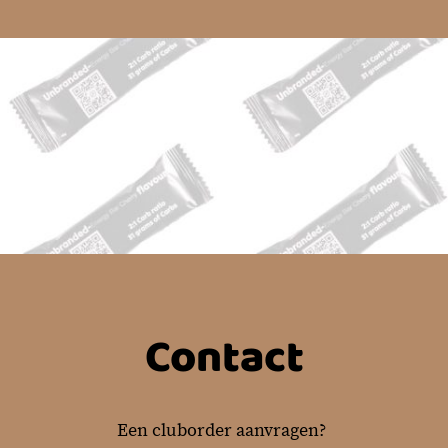
Contact
Een cluborder aanvragen?